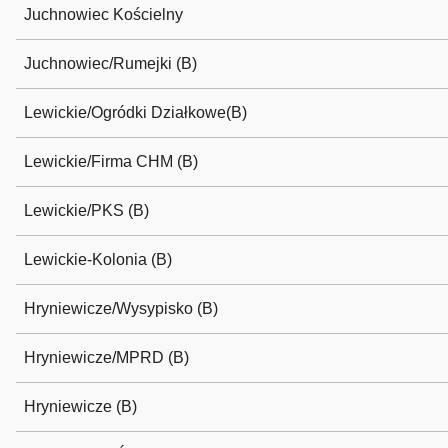
Juchnowiec Kościelny
Juchnowiec/Rumejki (B)
Lewickie/Ogródki Działkowe(B)
Lewickie/Firma CHM (B)
Lewickie/PKS (B)
Lewickie-Kolonia (B)
Hryniewicze/Wysypisko (B)
Hryniewicze/MPRD (B)
Hryniewicze (B)