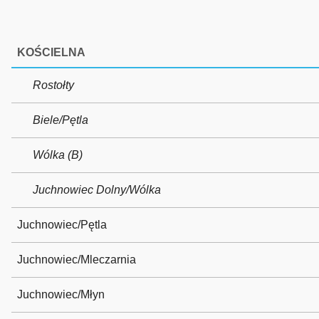
KOŚCIELNA
Rostołty
Biele/Pętla
Wólka (B)
Juchnowiec Dolny/Wólka
Juchnowiec/Pętla
Juchnowiec/Mleczarnia
Juchnowiec/Młyn