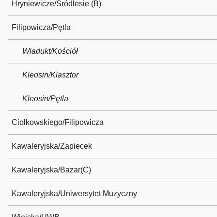
Hryniewicze/Śródlesie (B)
Filipowicza/Pętla
Wiadukt/Kościół
Kleosin/Klasztor
Kleosin/Pętla
Ciołkowskiego/Filipowicza
Kawaleryjska/Zapiecek
Kawaleryjska/Bazar(C)
Kawaleryjska/Uniwersytet Muzyczny