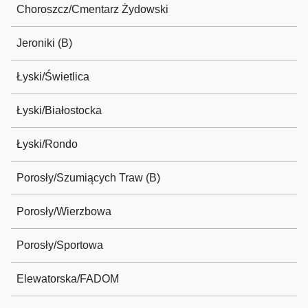
Choroszcz/Cmentarz Żydowski
Jeroniki (B)
Łyski/Świetlica
Łyski/Białostocka
Łyski/Rondo
Porosły/Szumiących Traw (B)
Porosły/Wierzbowa
Porosły/Sportowa
Elewatorska/FADOM