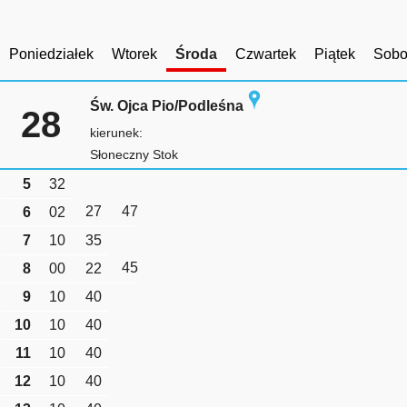
Poniedziałek
Wtorek
Środa
Czwartek
Piątek
Sobo
Św. Ojca Pio/Podleśna
28
kierunek:
Słoneczny Stok
5
32
27
47
6
02
7
10
35
45
8
00
22
9
10
40
10
10
40
11
10
40
12
10
40