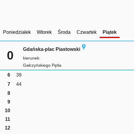
Poniedziałek
Wtorek
Środa
Czwartek
Piątek
Gdańska-plac Piastowski
0
kierunek:
Gałczyńskiego Pętla
6
39
7
44
8
9
10
11
12