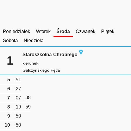
Poniedziałek
Wtorek
Środa
Czwartek
Piątek
Sobota
Niedziela
Staroszkolna-Chrobrego
1
kierunek:
Gałczyńskiego Pętla
5
51
6
27
38
7
07
8
19
59
9
50
10
50