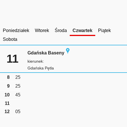
Poniedziałek
Wtorek
Środa
Czwartek
Piątek
Sobota
Gdańska Baseny
11
kierunek:
Gdańska Pętla
8
25
9
25
10
45
11
12
05