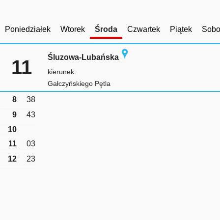
Poniedziałek
Wtorek
Środa
Czwartek
Piątek
Sobo
Śluzowa-Lubańska
11
kierunek:
Gałczyńskiego Pętla
8
38
9
43
10
11
03
12
23