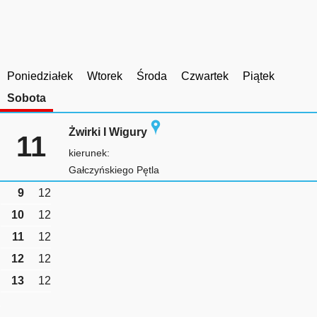
Poniedziałek
Wtorek
Środa
Czwartek
Piątek
Sobota
Żwirki I Wigury
11
kierunek:
Gałczyńskiego Pętla
9
12
10
12
11
12
12
12
13
12