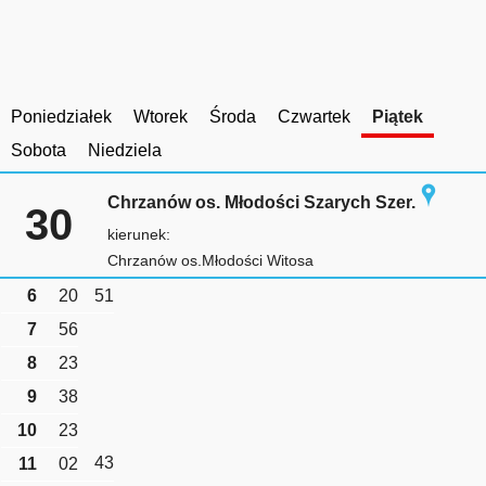
Poniedziałek
Wtorek
Środa
Czwartek
Piątek
Sobota
Niedziela
Chrzanów os. Młodości Szarych Szer.
30
kierunek:
Chrzanów os.Młodości Witosa
6
20
51
7
56
8
23
9
38
10
23
43
11
02