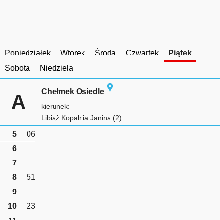
Poniedziałek
Wtorek
Środa
Czwartek
Piątek
Sobota
Niedziela
Chełmek Osiedle
A
kierunek:
Libiąż Kopalnia Janina (2)
5
06
6
7
8
51
9
10
23