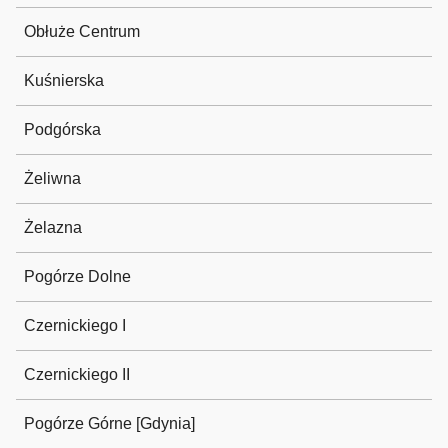
Obłuże Centrum
Kuśnierska
Podgórska
Żeliwna
Żelazna
Pogórze Dolne
Czernickiego I
Czernickiego II
Pogórze Górne [Gdynia]