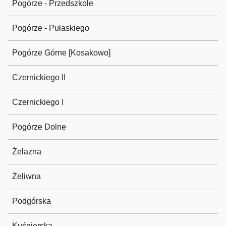
Pogórze - Przedszkole
Pogórze - Pułaskiego
Pogórze Górne [Kosakowo]
Czernickiego II
Czernickiego I
Pogórze Dolne
Żelazna
Żeliwna
Podgórska
Kuśnierska