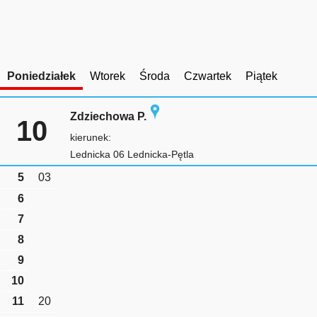
Poniedziałek
Wtorek
Środa
Czwartek
Piątek
Zdziechowa P.
10
kierunek:
Lednicka 06 Lednicka-Pętla
5
03
6
7
8
9
10
11
20