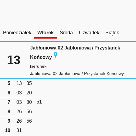
Poniedziałek
Wtorek
Środa
Czwartek
Piątek
Jabłoniowa 02 Jabłoniowa / Przystanek
13
Końcowy
kierunek:
Jabłoniowa 02 Jabłoniowa / Przystanek Końcowy
5
13
35
6
03
20
51
7
03
30
8
26
56
9
26
56
10
31