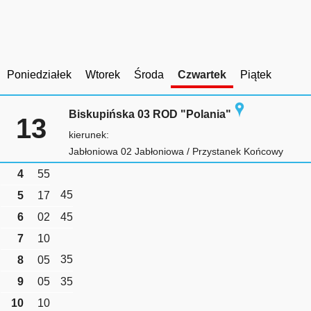
Poniedziałek
Wtorek
Środa
Czwartek
Piątek
Biskupińska 03 ROD "Polania"
13
kierunek:
Jabłoniowa 02 Jabłoniowa / Przystanek Końcowy
4
55
45
5
17
6
02
45
7
10
35
8
05
9
05
35
10
10