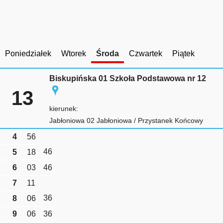
Poniedziałek
Wtorek
Środa
Czwartek
Piątek
Biskupińska 01 Szkoła Podstawowa nr 12
13
kierunek:
Jabłoniowa 02 Jabłoniowa / Przystanek Końcowy
4
56
46
5
18
6
03
46
7
11
36
8
06
9
06
36