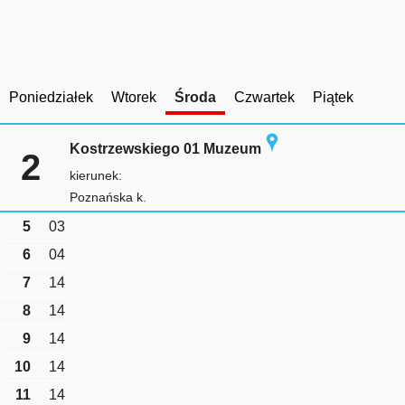
Poniedziałek
Wtorek
Środa
Czwartek
Piątek
Kostrzewskiego 01 Muzeum
2
kierunek:
Poznańska k.
5
03
6
04
7
14
8
14
9
14
10
14
11
14