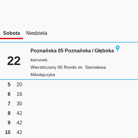
Sobota
Niedziela
Poznańska 05 Poznańska / Głęboka
22
kierunek:
Wierzbiczany 06 Rondo im. Stanisława
Mikołajczyka
5
20
6
16
7
30
8
42
9
42
10
42