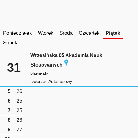
Poniedziałek
Wtorek
Środa
Czwartek
Piątek
Sobota
Wrzesińska 05 Akademia Nauk
31
Stosowanych
kierunek:
Dworzec Autobusowy
5
26
6
25
7
25
8
26
9
27