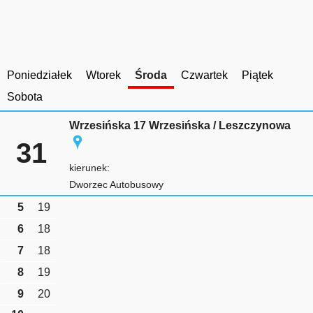
Poniedziałek
Wtorek
Środa
Czwartek
Piątek
Sobota
Wrzesińska 17 Wrzesińska / Leszczynowa
31
kierunek:
Dworzec Autobusowy
5
19
6
18
7
18
8
19
9
20