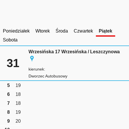
Poniedziałek
Wtorek
Środa
Czwartek
Piątek
Sobota
Wrzesińska 17 Wrzesińska / Leszczynowa
31
kierunek:
Dworzec Autobusowy
5
19
6
18
7
18
8
19
9
20