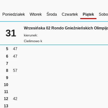
Poniedziałek
Wtorek
Środa
Czwartek
Piątek
Sobo
Wrzesińska 02 Rondo Gnieźnieńskich Olimpi
31
kierunek:
Cielimowo k
5
47
6
47
7
8
57
9
10
11
12
42
13