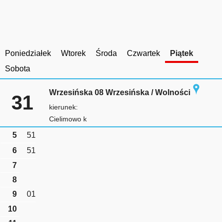
Poniedziałek
Wtorek
Środa
Czwartek
Piątek
Sobota
Wrzesińska 08 Wrzesińska / Wolności
31
kierunek:
Cielimowo k
5
51
6
51
7
8
9
01
10