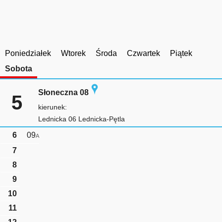
Poniedziałek
Wtorek
Środa
Czwartek
Piątek
Sobota
Słoneczna 08
5
kierunek:
Lednicka 06 Lednicka-Pętla
6
09
A
7
8
9
10
11