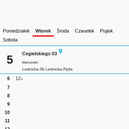
Poniedziałek
Wtorek
Środa
Czwartek
Piątek
Sobota
Cegielskiego 03
5
kierunek:
Lednicka 06 Lednicka-Pętla
6
12
A
7
8
9
10
11