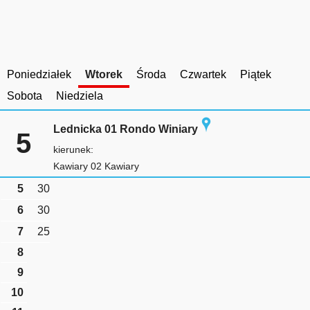
Poniedziałek
Wtorek
Środa
Czwartek
Piątek
Sobota
Niedziela
Lednicka 01 Rondo Winiary
5
kierunek:
Kawiary 02 Kawiary
5
30
6
30
7
25
8
9
10