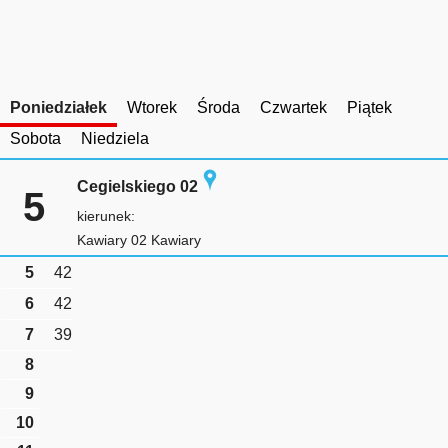
Poniedziałek
Wtorek
Środa
Czwartek
Piątek
Sobota
Niedziela
Cegielskiego 02
5
kierunek:
Kawiary 02 Kawiary
5
42
6
42
7
39
8
9
10