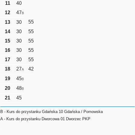
11
40
12
47
B
55
13
30
14
30
55
15
30
55
16
30
55
17
30
55
18
27
42
A
19
45
B
20
48
B
21
45
B - Kurs do przystanku Gdańska 10 Gdańska / Pomowska
A - Kurs do przystanku Dworcowa 01 Dworzec PKP