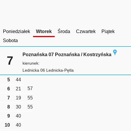
Poniedziałek
Wtorek
Środa
Czwartek
Piątek
Sobota
Poznańska 07 Poznańska / Kostrzyńska
7
kierunek:
Lednicka 06 Lednicka-Pętla
5
44
57
6
21
7
19
55
8
30
55
9
40
10
40