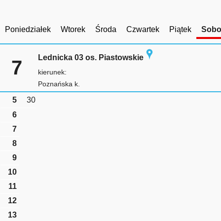
Poniedziałek
Wtorek
Środa
Czwartek
Piątek
Sobo
Lednicka 03 os. Piastowskie
7
kierunek:
Poznańska k.
5
30
6
7
8
9
10
11
12
13