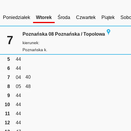
Poniedziałek
Wtorek
Środa
Czwartek
Piątek
Sobo
Poznańska 08 Poznańska / Topolowa
7
kierunek:
Poznańska k.
5
44
6
44
40
7
04
8
05
48
9
44
10
44
11
44
12
44