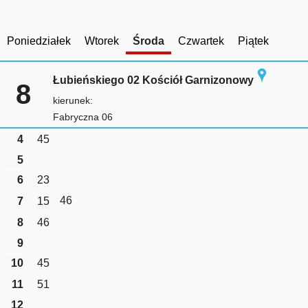
Poniedziałek
Wtorek
Środa
Czwartek
Piątek
Łubieńskiego 02 Kościół Garnizonowy
8
kierunek:
Fabryczna 06
4
45
5
6
23
46
7
15
8
46
9
10
45
11
51
12