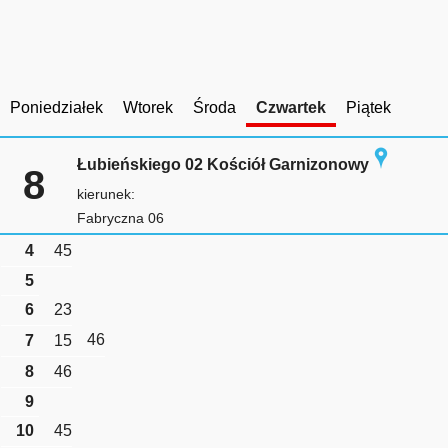
Poniedziałek
Wtorek
Środa
Czwartek
Piątek
Łubieńskiego 02 Kościół Garnizonowy
8
kierunek:
Fabryczna 06
4
45
5
6
23
46
7
15
8
46
9
10
45