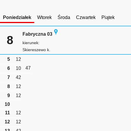
Poniedziałek
Wtorek
Środa
Czwartek
Piątek
Fabryczna 03
8
kierunek:
Skiereszewo k.
5
12
47
6
10
7
42
8
12
9
12
10
11
12
12
12
13
42