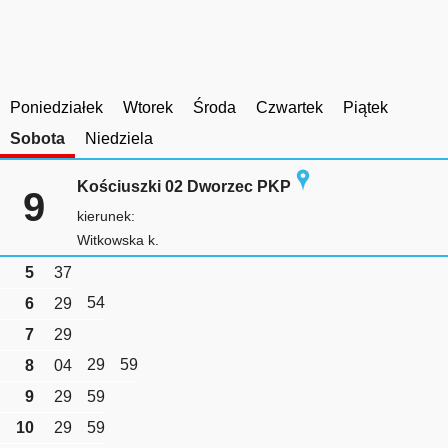
Poniedziałek
Wtorek
Środa
Czwartek
Piątek
Sobota
Niedziela
Kościuszki 02 Dworzec PKP
9
kierunek:
Witkowska k.
5
37
54
6
29
7
29
29
59
8
04
9
29
59
10
29
59