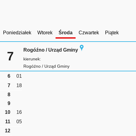
Poniedziałek
Wtorek
Środa
Czwartek
Piątek
Rogóźno / Urząd Gminy
7
kierunek:
Rogóźno / Urząd Gminy
6
01
7
18
8
9
10
16
11
05
12