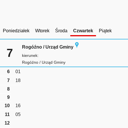
Poniedziałek
Wtorek
Środa
Czwartek
Piątek
Rogóźno / Urząd Gminy
7
kierunek:
Rogóźno / Urząd Gminy
6
01
7
18
8
9
10
16
11
05
12