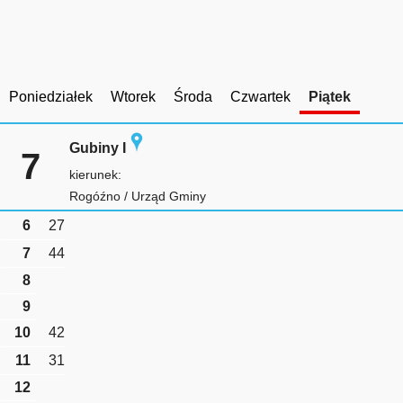
Poniedziałek
Wtorek
Środa
Czwartek
Piątek
Gubiny I
7
kierunek:
Rogóźno / Urząd Gminy
6
27
7
44
8
9
10
42
11
31
12