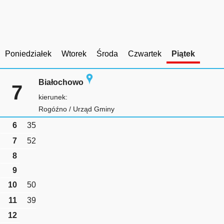
Poniedziałek
Wtorek
Środa
Czwartek
Piątek
Białochowo
7
kierunek:
Rogóźno / Urząd Gminy
6
35
7
52
8
9
10
50
11
39
12