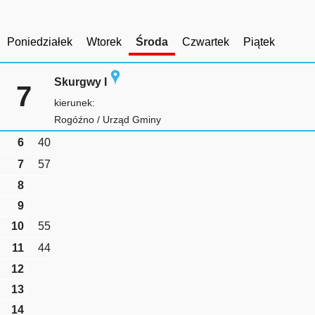
Poniedziałek
Wtorek
Środa
Czwartek
Piątek
Skurgwy I
7
kierunek:
Rogóźno / Urząd Gminy
6
40
7
57
8
9
10
55
11
44
12
13
14