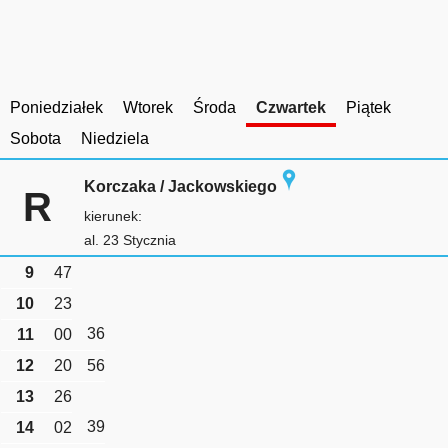
Poniedziałek
Wtorek
Środa
Czwartek
Piątek
Sobota
Niedziela
Korczaka / Jackowskiego
R
kierunek:
al. 23 Stycznia
9
47
10
23
36
11
00
12
20
56
13
26
39
14
02