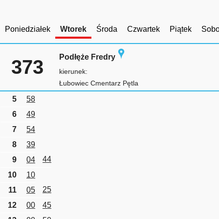
Poniedziałek
Wtorek
Środa
Czwartek
Piątek
Sobo
Podłęże Fredry
373
kierunek:
Łubowiec Cmentarz Pętla
5
58
6
49
7
54
8
39
44
9
04
10
10
25
11
05
12
00
45