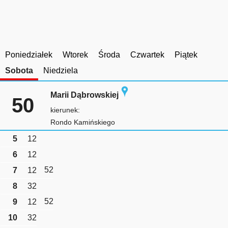
Poniedziałek
Wtorek
Środa
Czwartek
Piątek
Sobota
Niedziela
Marii Dąbrowskiej
50
kierunek:
Rondo Kamińskiego
5
12
6
12
52
7
12
8
32
52
9
12
10
32