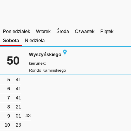
Poniedziałek
Wtorek
Środa
Czwartek
Piątek
Sobota
Niedziela
Wyszyńskiego
50
kierunek:
Rondo Kamińskiego
5
41
6
41
7
41
8
21
43
9
01
10
23