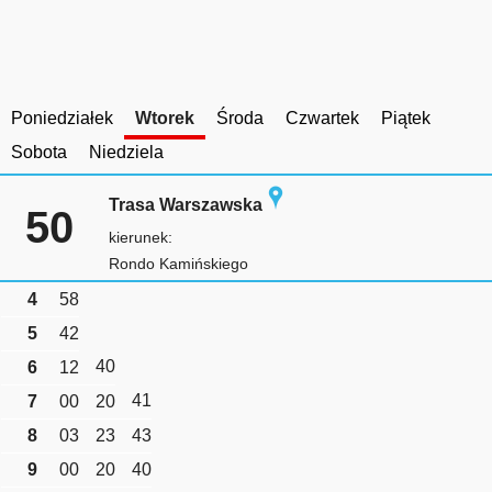
Poniedziałek
Wtorek
Środa
Czwartek
Piątek
Sobota
Niedziela
Trasa Warszawska
50
kierunek:
Rondo Kamińskiego
4
58
5
42
40
6
12
41
7
00
20
8
03
23
43
9
00
20
40