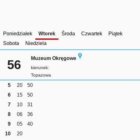
Poniedziałek
Wtorek
Środa
Czwartek
Piątek
Sobota
Niedziela
Muzeum Okręgowe
56
kierunek:
Topazowa
5
20
50
6
15
50
7
10
31
8
06
36
9
05
40
10
20