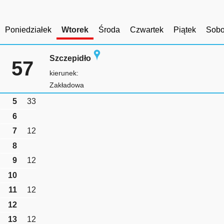
Poniedziałek
Wtorek
Środa
Czwartek
Piątek
Sobo
Szczepidło
57
kierunek:
Zakładowa
5
33
6
7
12
8
9
12
10
11
12
12
13
12