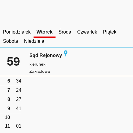
Poniedziałek
Wtorek
Środa
Czwartek
Piątek
Sobota
Niedziela
Sąd Rejonowy
59
kierunek:
Zakładowa
6
34
7
24
8
27
9
41
10
11
01