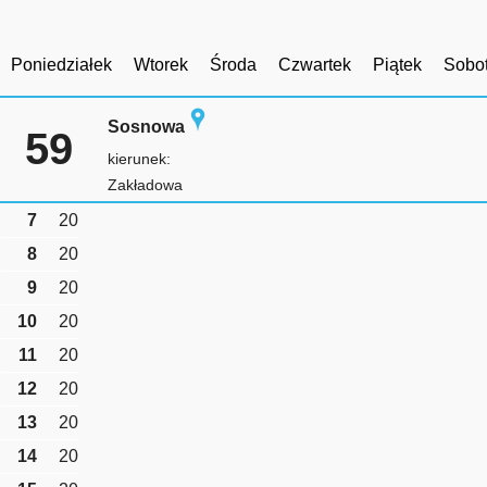
Poniedziałek
Wtorek
Środa
Czwartek
Piątek
Sobo
Sosnowa
59
kierunek:
Zakładowa
7
20
8
20
9
20
10
20
11
20
12
20
13
20
14
20