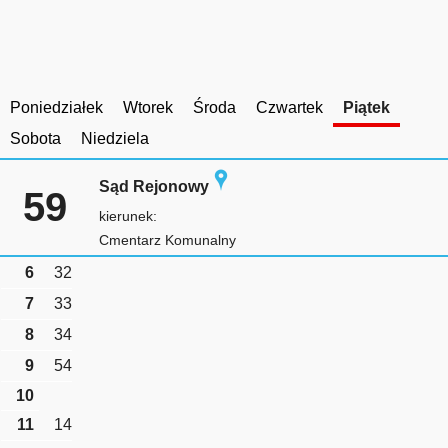
Poniedziałek
Wtorek
Środa
Czwartek
Piątek
Sobota
Niedziela
Sąd Rejonowy
59
kierunek:
Cmentarz Komunalny
6
32
7
33
8
34
9
54
10
11
14