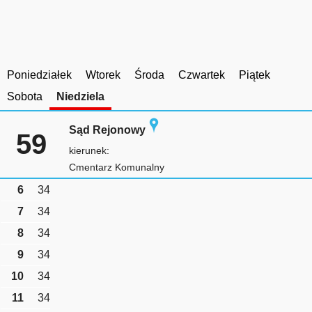
Poniedziałek
Wtorek
Środa
Czwartek
Piątek
Sobota
Niedziela
Sąd Rejonowy
59
kierunek:
Cmentarz Komunalny
6
34
7
34
8
34
9
34
10
34
11
34