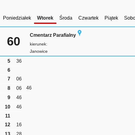
Poniedziałek
Wtorek
Środa
Czwartek
Piątek
Sobo
Cmentarz Parafialny
60
kierunek:
Janowice
5
36
6
7
06
46
8
06
9
46
10
46
11
12
16
13
28